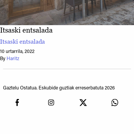
Itsaski entsalada
Itsaski entsalada
10 urtarrila, 2022
By
Haritz
Gaztelu Ostatua. Eskubide guztiak erreserbatuta 2026