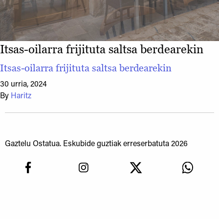
Itsas-oilarra frijituta saltsa berdearekin
Itsas-oilarra frijituta saltsa berdearekin
30 urria, 2024
By
Haritz
Gaztelu Ostatua. Eskubide guztiak erreserbatuta 2026