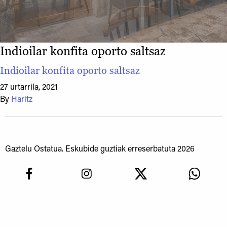
Indioilar konfita oporto saltsaz
Indioilar konfita oporto saltsaz
27 urtarrila, 2021
By
Haritz
Gaztelu Ostatua. Eskubide guztiak erreserbatuta 2026