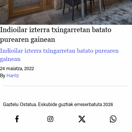
Indioilar izterra txingarretan batato
purearen gainean
Indioilar izterra txingarretan batato purearen
gainean
24 maiatza, 2022
By
Haritz
Gaztelu Ostatua. Eskubide guztiak erreserbatuta 2026