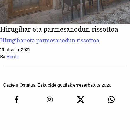
Hirugihar eta parmesanodun rissottoa
Hirugihar eta parmesanodun rissottoa
19 otsaila, 2021
By
Haritz
Gaztelu Ostatua. Eskubide guztiak erreserbatuta 2026