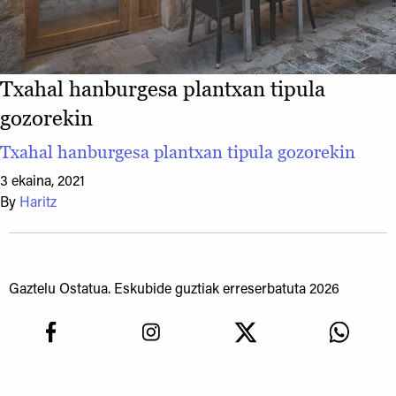
Txahal hanburgesa plantxan tipula
gozorekin
Txahal hanburgesa plantxan tipula gozorekin
3 ekaina, 2021
By
Haritz
Gaztelu Ostatua. Eskubide guztiak erreserbatuta 2026