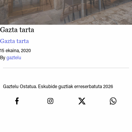
Gazta tarta
Gazta tarta
15 ekaina, 2020
By
gaztelu
Gaztelu Ostatua. Eskubide guztiak erreserbatuta 2026