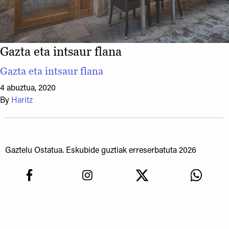
Gazta eta intsaur flana
Gazta eta intsaur flana
4 abuztua, 2020
By
Haritz
Gaztelu Ostatua. Eskubide guztiak erreserbatuta 2026