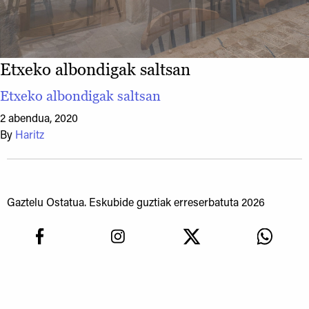
Etxeko albondigak saltsan
Etxeko albondigak saltsan
2 abendua, 2020
By
Haritz
Gaztelu Ostatua. Eskubide guztiak erreserbatuta 2026