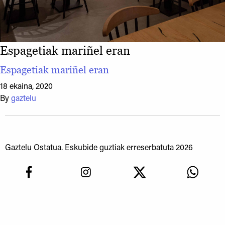
Espagetiak mariñel eran
Espagetiak mariñel eran
18 ekaina, 2020
By
gaztelu
Gaztelu Ostatua. Eskubide guztiak erreserbatuta 2026