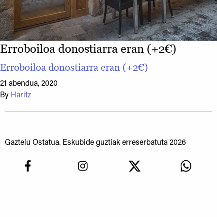
Erroboiloa donostiarra eran (+2€)
Erroboiloa donostiarra eran (+2€)
21 abendua, 2020
By
Haritz
Gaztelu Ostatua. Eskubide guztiak erreserbatuta 2026