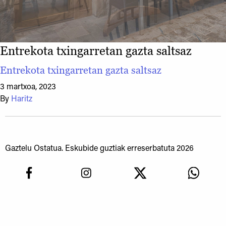
Entrekota txingarretan gazta saltsaz
Entrekota txingarretan gazta saltsaz
3 martxoa, 2023
By
Haritz
Gaztelu Ostatua. Eskubide guztiak erreserbatuta 2026