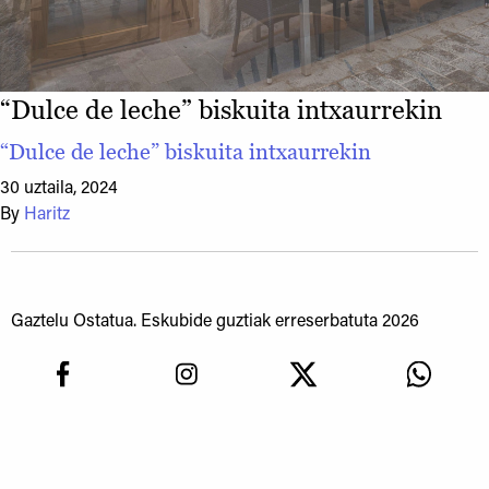
“Dulce de leche” biskuita intxaurrekin
“Dulce de leche” biskuita intxaurrekin
30 uztaila, 2024
By
Haritz
Gaztelu Ostatua. Eskubide guztiak erreserbatuta 2026