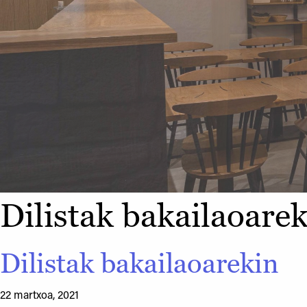
Dilistak bakailaoare
Dilistak bakailaoarekin
22 martxoa, 2021