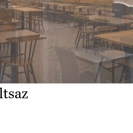
ltsaz
z