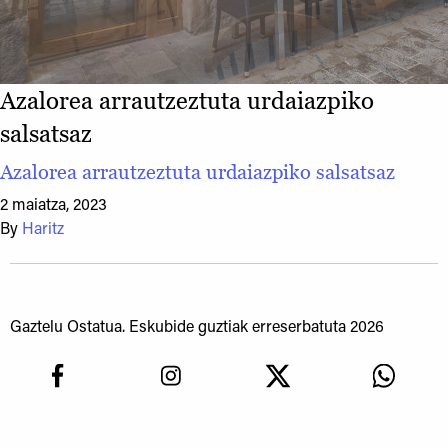
Azalorea arrautzeztuta urdaiazpiko
salsatsaz
Azalorea arrautzeztuta urdaiazpiko salsatsaz
2 maiatza, 2023
By
Haritz
Gaztelu Ostatua. Eskubide guztiak erreserbatuta 2026