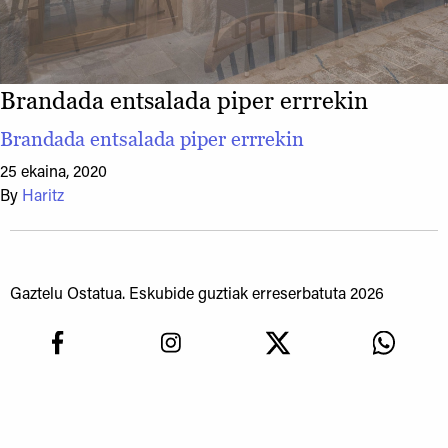
Brandada entsalada piper errrekin
Brandada entsalada piper errrekin
25 ekaina, 2020
By
Haritz
Gaztelu Ostatua. Eskubide guztiak erreserbatuta 2026