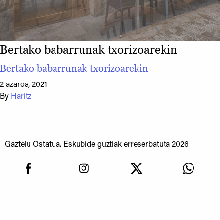
Bertako babarrunak txorizoarekin
Bertako babarrunak txorizoarekin
2 azaroa, 2021
By
Haritz
Gaztelu Ostatua. Eskubide guztiak erreserbatuta 2026