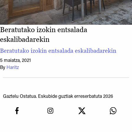
Beratutako izokin entsalada
eskalibadarekin
Beratutako izokin entsalada eskalibadarekin
5 maiatza, 2021
By
Haritz
Gaztelu Ostatua. Eskubide guztiak erreserbatuta 2026