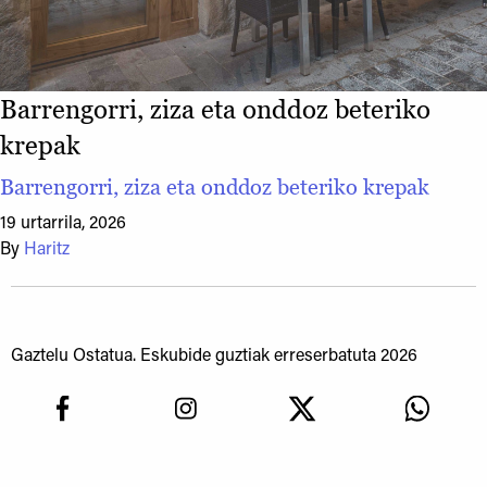
Barrengorri, ziza eta onddoz beteriko
krepak
Barrengorri, ziza eta onddoz beteriko krepak
19 urtarrila, 2026
By
Haritz
Gaztelu Ostatua. Eskubide guztiak erreserbatuta 2026