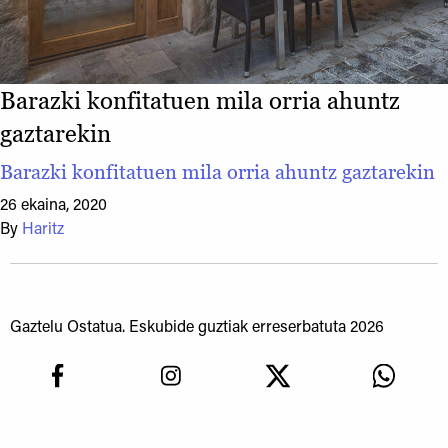
Barazki konfitatuen mila orria ahuntz
gaztarekin
Barazki konfitatuen mila orria ahuntz gaztarekin
26 ekaina, 2020
By
Haritz
Gaztelu Ostatua. Eskubide guztiak erreserbatuta 2026