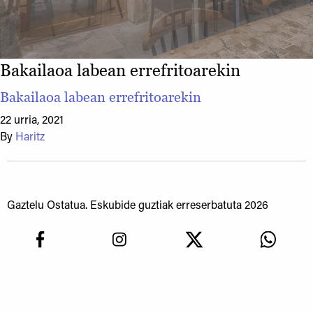
Bakailaoa labean errefritoarekin
Bakailaoa labean errefritoarekin
22 urria, 2021
By
Haritz
Gaztelu Ostatua. Eskubide guztiak erreserbatuta 2026