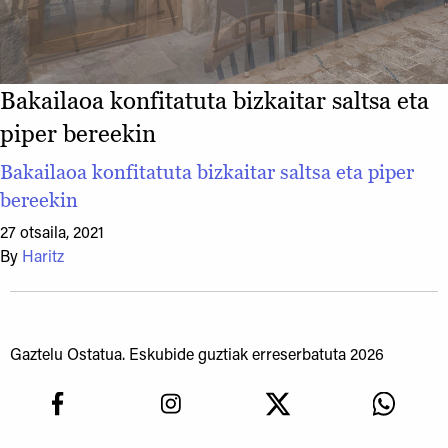
Bakailaoa konfitatuta bizkaitar saltsa eta
piper bereekin
Bakailaoa konfitatuta bizkaitar saltsa eta piper
bereekin
27 otsaila, 2021
By
Haritz
Gaztelu Ostatua. Eskubide guztiak erreserbatuta 2026