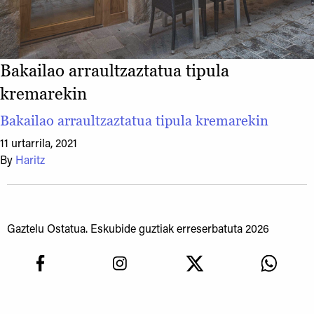
Bakailao arraultzaztatua tipula
kremarekin
Bakailao arraultzaztatua tipula kremarekin
11 urtarrila, 2021
By
Haritz
Gaztelu Ostatua. Eskubide guztiak erreserbatuta 2026