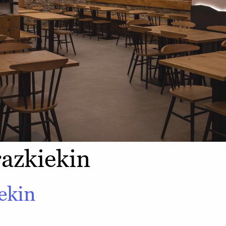
azkiekin
ekin