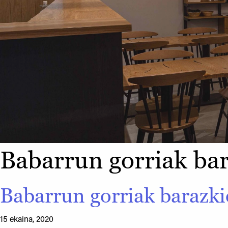
Babarrun gorriak bar
Babarrun gorriak barazki
15 ekaina, 2020