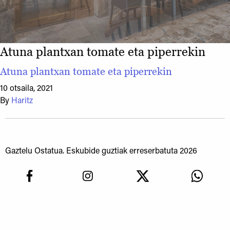
Atuna plantxan tomate eta piperrekin
Atuna plantxan tomate eta piperrekin
10 otsaila, 2021
By
Haritz
Gaztelu Ostatua. Eskubide guztiak erreserbatuta 2026