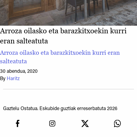
Arroza oilasko eta barazkitxoekin kurri
eran salteatuta
Arroza oilasko eta barazkitxoekin kurri eran
salteatuta
30 abendua, 2020
By
Haritz
Gaztelu Ostatua. Eskubide guztiak erreserbatuta 2026