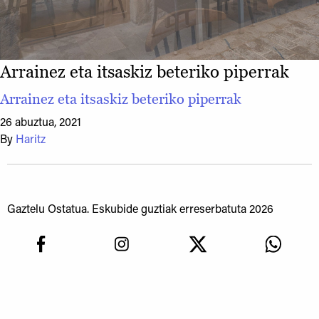
Arrainez eta itsaskiz beteriko piperrak
Arrainez eta itsaskiz beteriko piperrak
26 abuztua, 2021
By
Haritz
Gaztelu Ostatua. Eskubide guztiak erreserbatuta 2026