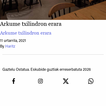
Arkume txilindron erara
Arkume txilindron erara
11 urtarrila, 2021
By
Haritz
Gaztelu Ostatua. Eskubide guztiak erreserbatuta 2026