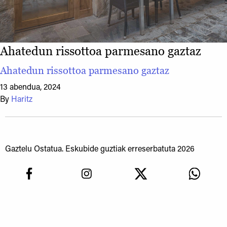
Ahatedun rissottoa parmesano gaztaz
Ahatedun rissottoa parmesano gaztaz
13 abendua, 2024
By
Haritz
Gaztelu Ostatua. Eskubide guztiak erreserbatuta 2026