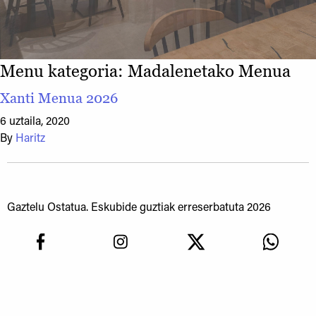
Menu kategoria:
Madalenetako Menua
Xanti Menua 2026
6 uztaila, 2020
By
Haritz
Gaztelu Ostatua. Eskubide guztiak erreserbatuta 2026