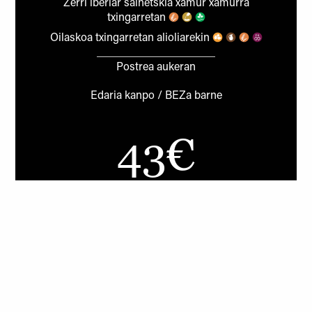
Zerri iberiar saihetskia xamur xamurra
txingarretan
Oilaskoa txingarretan alioliarekin
Postrea aukeran
Edaria kanpo / BEZa barne
43
Lokalean jaso 30€