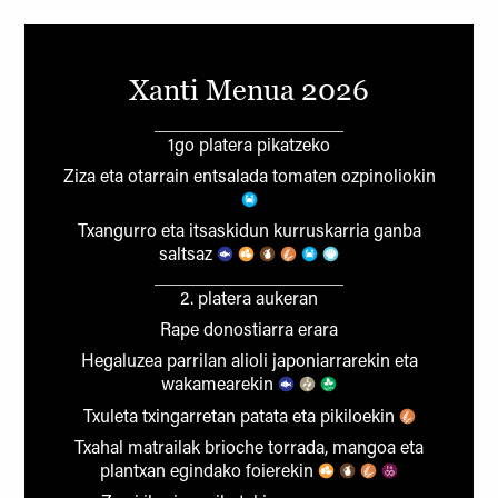
Xanti Menua 2026
1go platera pikatzeko
Ziza eta otarrain entsalada tomaten ozpinoliokin
Txangurro eta itsaskidun kurruskarria ganba
saltsaz
2. platera aukeran
Rape donostiarra erara
Hegaluzea parrilan alioli japoniarrarekin eta
wakamearekin
Txuleta txingarretan patata eta pikiloekin
Txahal matrailak brioche torrada, mangoa eta
plantxan egindako foierekin