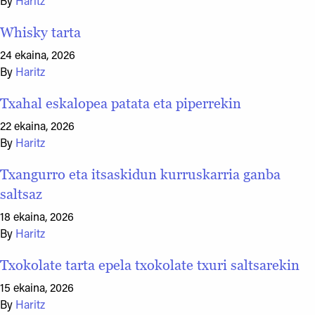
By
Haritz
Whisky tarta
24 ekaina, 2026
By
Haritz
Txahal eskalopea patata eta piperrekin
22 ekaina, 2026
By
Haritz
Txangurro eta itsaskidun kurruskarria ganba
saltsaz
18 ekaina, 2026
By
Haritz
Txokolate tarta epela txokolate txuri saltsarekin
15 ekaina, 2026
By
Haritz