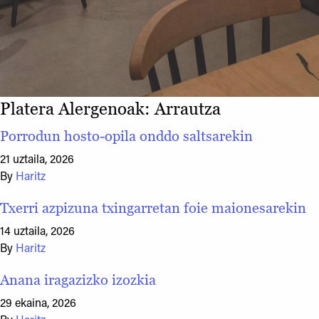
Platera Alergenoak:
Arrautza
Porrodun hosto-opila onddo saltsarekin
21 uztaila, 2026
By
Haritz
Txerri azpizuna txingarretan foie maionesarekin
14 uztaila, 2026
By
Haritz
Anana iragazizko izozkia
29 ekaina, 2026