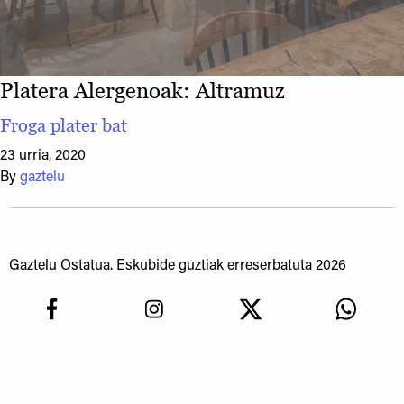
Platera Alergenoak:
Altramuz
Froga plater bat
23 urria, 2020
By
gaztelu
Gaztelu Ostatua. Eskubide guztiak erreserbatuta 2026