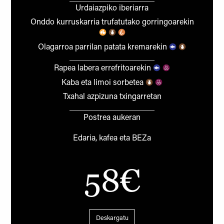
Urdaiazpiko iberiarra
Onddo kurruskarria trufatutako gorringoarekin
Olagarroa parrilan patata kremarekin
Rapea labera errefritoarekin
Kaba eta limoi sorbetea
Txahal azpizuna txingarretan
Postrea aukeran
Edaria, kafea eta BEZa
58